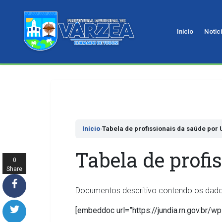
Inicio
Notic
Pular
para
o
conteudo
Início
›
Tabela de profissionais da saúde por
Tabela de profi
0
Share
s
Documentos descritivo contendo os dados 
[embeddoc url=”https://jundia.rn.gov.br