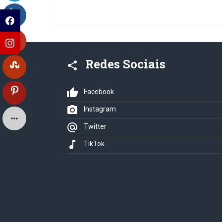
Redes Sociais
share
thumb_up
Facebook
photo_camera
Instagram
alternate_email
Twitter
music_note
TikTok