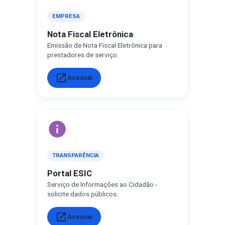
EMPRESA
Nota Fiscal Eletrônica
Emissão de Nota Fiscal Eletrônica para
prestadores de serviço.
open_in_new
Acessar
info
TRANSPARÊNCIA
Portal ESIC
Serviço de Informações ao Cidadão -
solicite dados públicos.
open_in_new
Acessar