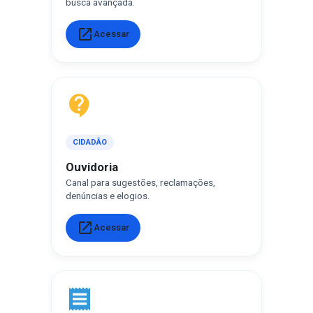
busca avançada.
open_in_new
Acessar
contact_support
CIDADÃO
Ouvidoria
Canal para sugestões, reclamações,
denúncias e elogios.
open_in_new
Acessar
receipt