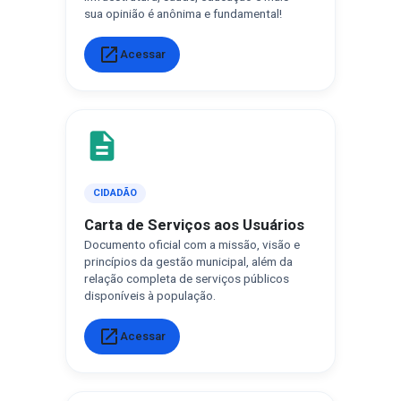
sua opinião é anônima e fundamental!
open_in_new
Acessar
description
CIDADÃO
Carta de Serviços aos Usuários
Documento oficial com a missão, visão e
princípios da gestão municipal, além da
relação completa de serviços públicos
disponíveis à população.
open_in_new
Acessar