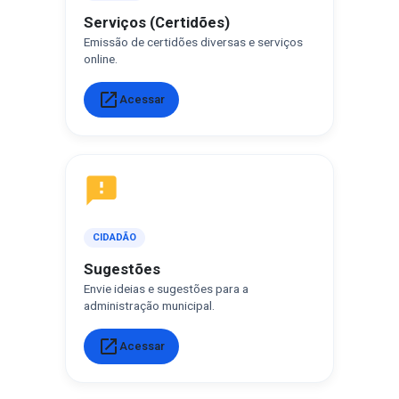
Serviços (Certidões)
Emissão de certidões diversas e serviços
online.
open_in_new
Acessar
feedback
CIDADÃO
Sugestões
Envie ideias e sugestões para a
administração municipal.
open_in_new
Acessar