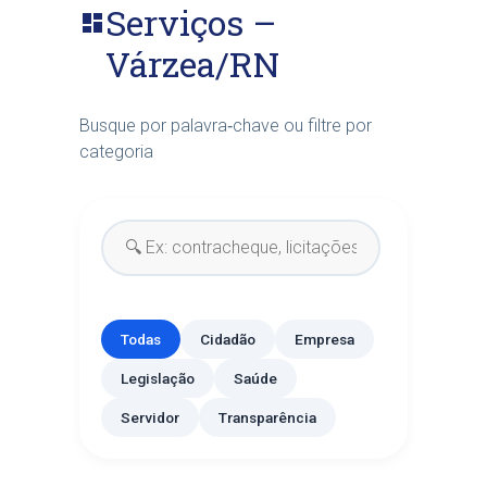
Serviços –
dashboard
Várzea/RN
Busque por palavra‑chave ou filtre por
categoria
Todas
Cidadão
Empresa
Legislação
Saúde
Servidor
Transparência