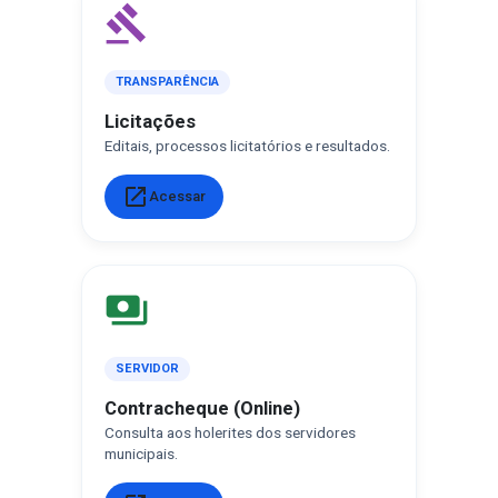
gavel
TRANSPARÊNCIA
Licitações
Editais, processos licitatórios e resultados.
open_in_new
Acessar
payments
SERVIDOR
Contracheque (Online)
Consulta aos holerites dos servidores
municipais.