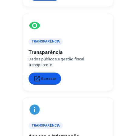
visibility
TRANSPARÊNCIA
Transparência
Dados públicos e gestão fiscal
transparente.
open_in_new
Acessar
info
TRANSPARÊNCIA