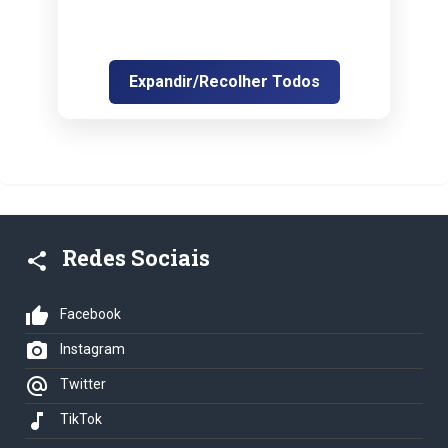
Expandir/Recolher Todos
Redes Sociais
share
thumb_up
Facebook
photo_camera
Instagram
alternate_email
Twitter
music_note
TikTok