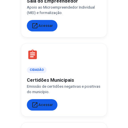
Sala do Empreendedor
Apoio ao Microempreendedor Individual
(MEI) e formalização.
open_in_new
Acessar
assignment
CIDADÃO
Certidões Municipais
Emissão de certidões negativas e positivas
do município.
open_in_new
Acessar