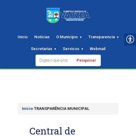
Inicio
Noticias
O Municipio
Transparencia
Secretarias
Servicos
Webmail
Pesquisar
Pular
para
o
conteudo
Início
›
TRANSPARÊNCIA MUNICIPAL
Central de