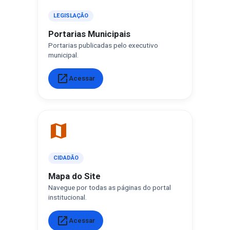
LEGISLAÇÃO
Portarias Municipais
Portarias publicadas pelo executivo
municipal.
open_in_new
Acessar
map
CIDADÃO
Mapa do Site
Navegue por todas as páginas do portal
institucional.
open_in_new
Acessar