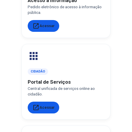
Acesso a Informação
Pedido eletrônico de acesso à informação
pública.
open_in_new
Acessar
apps
CIDADÃO
Portal de Serviços
Central unificada de serviços online ao
cidadão.
open_in_new
Acessar