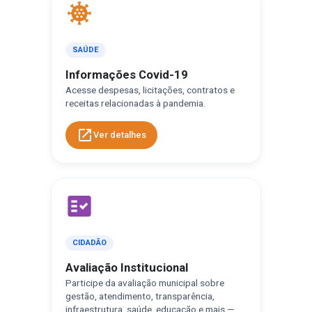
coronavirus
SAÚDE
Informações Covid-19
Acesse despesas, licitações, contratos e
receitas relacionadas à pandemia.
open_in_new
Ver detalhes
fact_check
CIDADÃO
Avaliação Institucional
Participe da avaliação municipal sobre
gestão, atendimento, transparência,
infraestrutura, saúde, educação e mais —