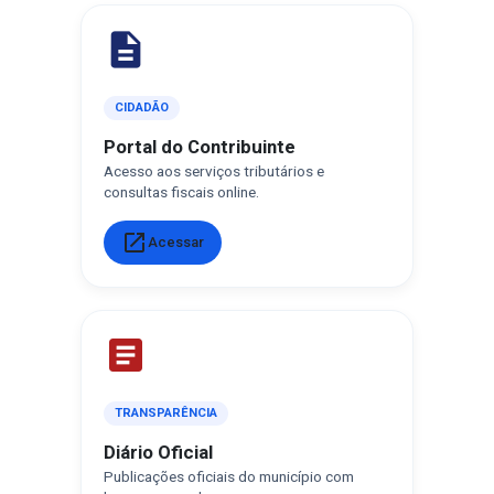
description
CIDADÃO
Portal do Contribuinte
Acesso aos serviços tributários e
consultas fiscais online.
open_in_new
Acessar
article
TRANSPARÊNCIA
Diário Oficial
Publicações oficiais do município com