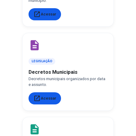
município.
open_in_new
Acessar
description
LEGISLAÇÃO
Decretos Municipais
Decretos municipais organizados por data
e assunto.
open_in_new
Acessar
description