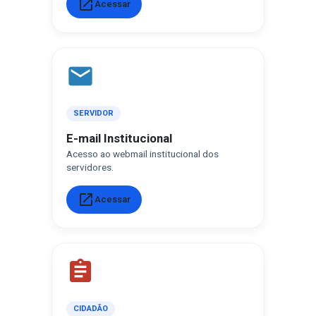
open_in_new
Acessar
email
SERVIDOR
E-mail Institucional
Acesso ao webmail institucional dos
servidores.
open_in_new
Acessar
assignment
CIDADÃO