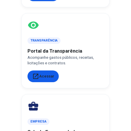
visibility
TRANSPARÊNCIA
Portal da Transparência
Acompanhe gastos públicos, receitas,
licitações e contratos.
open_in_new
Acessar
business_center
EMPRESA