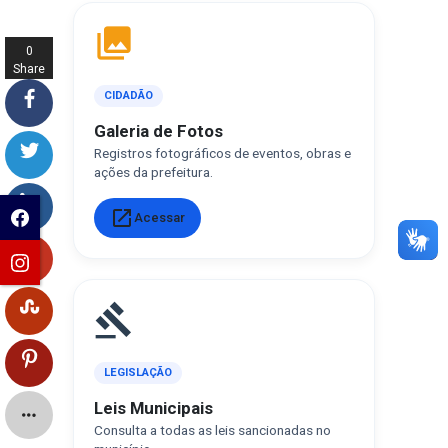
photo_library
0
Share
s
CIDADÃO
Galeria de Fotos
Registros fotográficos de eventos, obras e
ações da prefeitura.
open_in_new
Acessar
gavel
LEGISLAÇÃO
Leis Municipais
Consulta a todas as leis sancionadas no