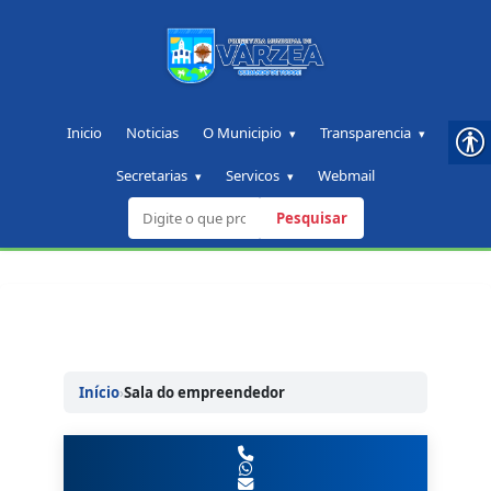
Inicio
Noticias
O Municipio
Transparencia
Secretarias
Servicos
Webmail
Pesquisar
Pular
para
o
conteudo
Início
›
Sala do empreendedor