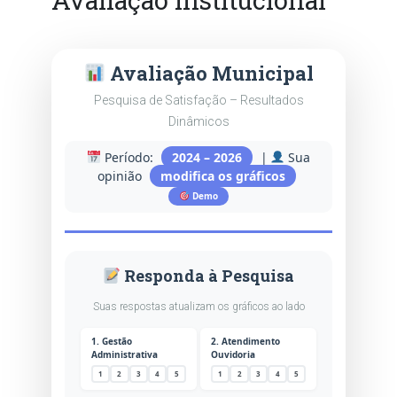
Avaliação Municipal
Pesquisa de Satisfação – Resultados
Dinâmicos
Período:
2024 – 2026
|
Sua
opinião
modifica os gráficos
Demo
Responda à Pesquisa
Suas respostas atualizam os gráficos ao lado
1. Gestão
2. Atendimento
Administrativa
Ouvidoria
1
2
3
4
5
1
2
3
4
5