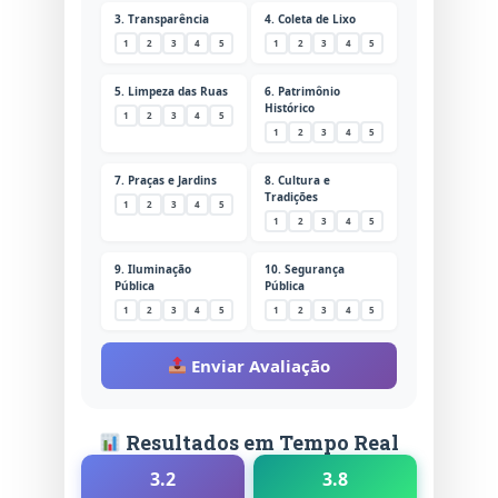
3. Transparência
4. Coleta de Lixo
1
2
3
4
5
1
2
3
4
5
5. Limpeza das Ruas
6. Patrimônio
Histórico
1
2
3
4
5
1
2
3
4
5
7. Praças e Jardins
8. Cultura e
Tradições
1
2
3
4
5
1
2
3
4
5
9. Iluminação
10. Segurança
Pública
Pública
1
2
3
4
5
1
2
3
4
5
Enviar Avaliação
Resultados em Tempo Real
3.2
3.8