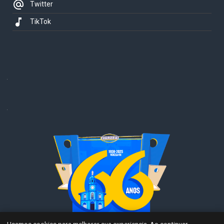
alternate_email
Twitter
music_note
TikTok
.
.