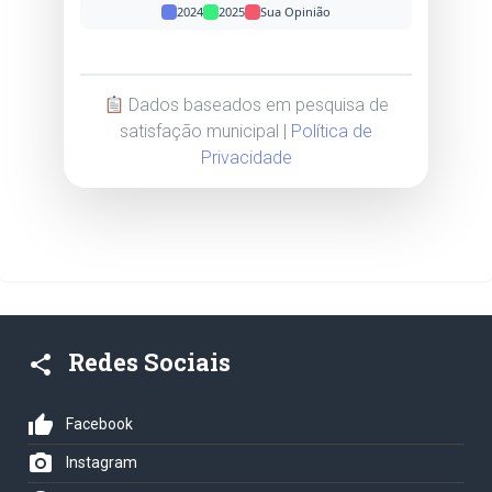
2024
2025
Sua Opinião
Dados baseados em pesquisa de
satisfação municipal |
Política de
Privacidade
Redes Sociais
share
thumb_up
Facebook
photo_camera
Instagram