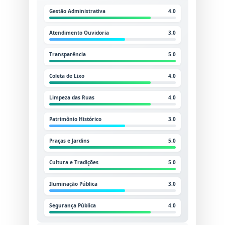
Gestão Administrativa
4.0
Atendimento Ouvidoria
3.0
Transparência
5.0
Coleta de Lixo
4.0
Limpeza das Ruas
4.0
Patrimônio Histórico
3.0
Praças e Jardins
5.0
Cultura e Tradições
5.0
Iluminação Pública
3.0
Segurança Pública
4.0