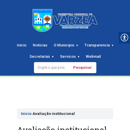
Inicio
Noticias
O Municipio
Transparencia
Secretarias
Servicos
Webmail
Pesquisar
Pular
para
o
conteudo
Início
›
Avaliação institucional
Avaliação institucional