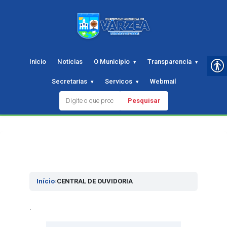
Inicio
Noticias
O Municipio
Transparencia
Secretarias
Servicos
Webmail
Pesquisar
Pular
para
o
conteudo
Início
›
CENTRAL DE OUVIDORIA
.