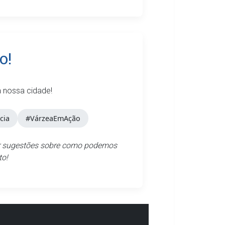
o!
a nossa cidade!
cia
#VárzeaEmAção
ver sugestões sobre como podemos
to!