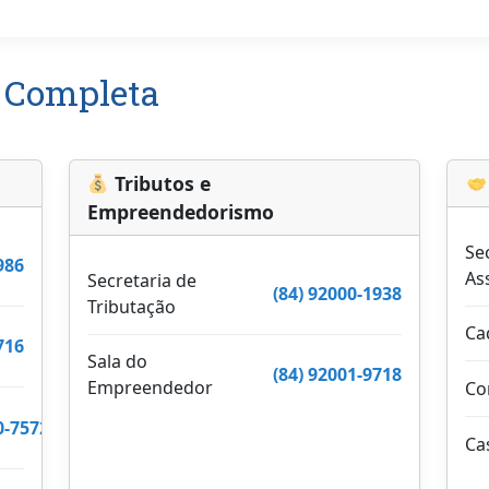
a Completa
Tributos e
Empreendedorismo
Se
986
As
Secretaria de
(84) 92000-1938
Tributação
Ca
716
Sala do
(84) 92001-9718
Empreendedor
Co
0-7572
Ca