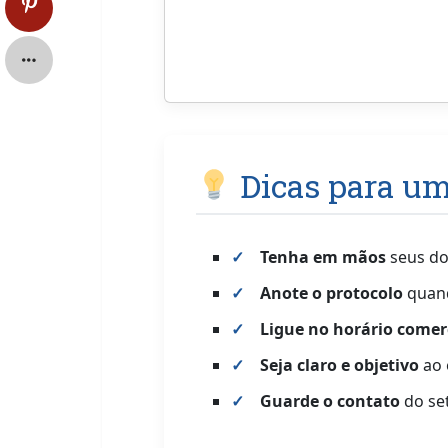
Dicas para u
Tenha em mãos
seus do
Anote o protocolo
quand
Ligue no horário comer
Seja claro e objetivo
ao 
Guarde o contato
do set