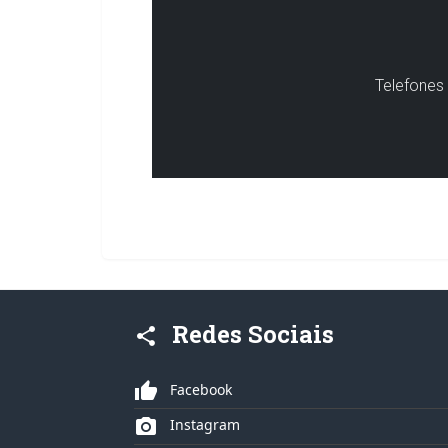
Telefones 
Redes Sociais
share
thumb_up
Facebook
photo_camera
Instagram