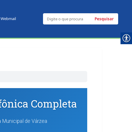
Webmail
Pesquisar
efônica Completa
a Municipal de Várzea