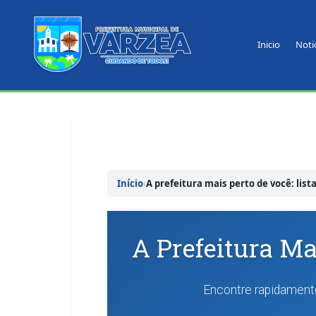
Inicio
Noti
Pular
para
o
conteudo
Início
›
A prefeitura mais perto de você: list
A Prefeitura Ma
Encontre rapidamente