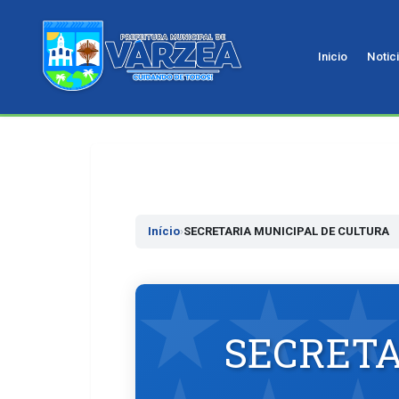
Inicio
Notic
Pular
para
o
conteudo
Início
›
SECRETARIA MUNICIPAL DE CULTURA
SECRETA