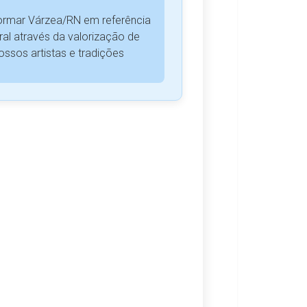
ormar Várzea/RN em referência
ural através da valorização de
ossos artistas e tradições