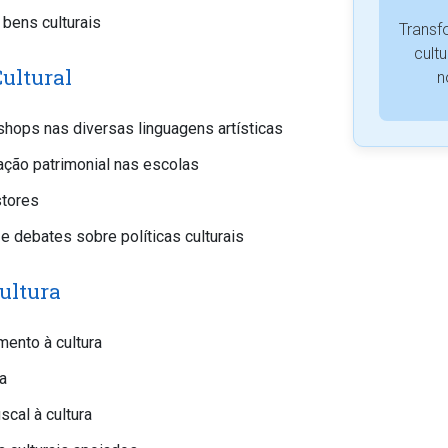
bens culturais
Transf
cult
ultural
n
shops nas diversas linguagens artísticas
ção patrimonial nas escolas
stores
 debates sobre políticas culturais
Cultura
mento à cultura
a
scal à cultura