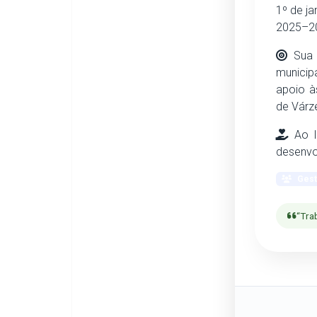
1º de ja
2025–2
Sua a
municip
apoio à
de Várz
Ao l
desenvol
Gestã
“Tra