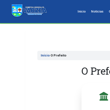
Inicio
Noticias
Pular
para
o
conteudo
Início
›
O Prefeito
O Pref