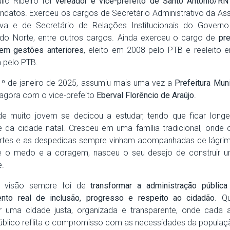
lio Ribeiro foi
vereador e vice-prefeito de Santo Antônio/RN
ndatos. Exerceu os cargos de Secretário Administrativo da As
tiva e de Secretário de Relações Institucionais do Govern
do Norte, entre outros cargos. Ainda exerceu o cargo de
pre
em gestões anteriores
, eleito em 2008 pelo PTB e reeleito 
pelo PTB.
 de janeiro de 2025, assumiu mais uma vez a
Prefeitura Mun
 agora com o vice-prefeito
Eberval Florêncio de Araújo
.
e muito jovem se dedicou a estudar, tendo que ficar long
 e da cidade natal. Cresceu em uma família tradicional, onde 
rtes e as despedidas sempre vinham acompanhadas de lágri
tre o medo e a coragem, nasceu o seu desejo de construir u
e.
visão sempre foi de
transformar a administração públi
ento real de inclusão, progresso e respeito ao cidadão
. Q
ir uma cidade justa, organizada e transparente, onde cada
úblico reflita o compromisso com as necessidades da populaç