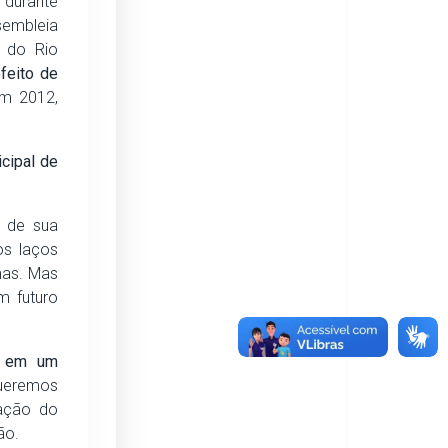
durante
sembleia
o do Rio
feito de
em 2012,
icipal de
e de sua
os laços
mas. Mas
m futuro
ca em um
ueremos
 ação do
ão.