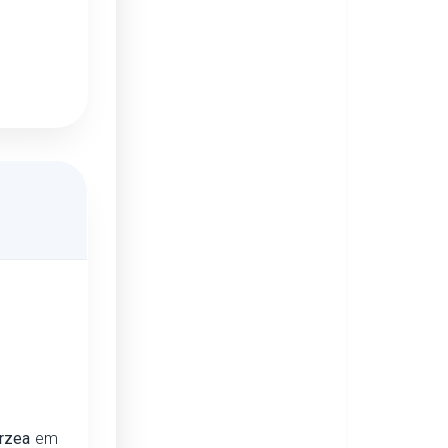
árzea
em