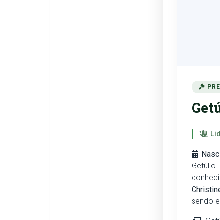
PRE
Getú
Lid
Nasci
Getúli
conheci
Christi
sendo 