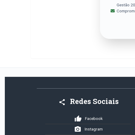
Gestão 202
Compromiss
Redes Sociais
share
thumb_up
Facebook
photo_camera
Instagram