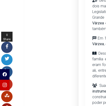
Getú
dois ma
Legisla
Grande 
Várzea 
também 
0
Em 1º
Share
Várzea
,
s
Desd
família
eram fo
ali, en
diferent
Sua 
instrum
constru
poder p