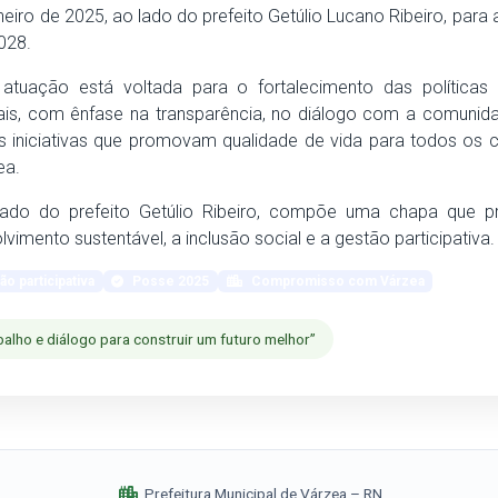
neiro de 2025, ao lado do prefeito Getúlio Lucano Ribeiro, para
028.
tuação está voltada para o fortalecimento das políticas 
ais, com ênfase na transparência, no diálogo com a comunid
s iniciativas que promovam qualidade de vida para todos os 
ea.
ado do prefeito Getúlio Ribeiro, compõe uma chapa que pr
vimento sustentável, a inclusão social e a gestão participativa.
o participativa
Posse 2025
Compromisso com Várzea
balho e diálogo para construir um futuro melhor”
Prefeitura Municipal de Várzea – RN