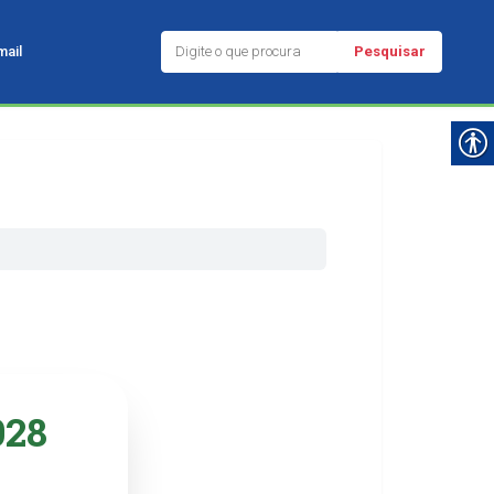
Pesquisar
ail
028