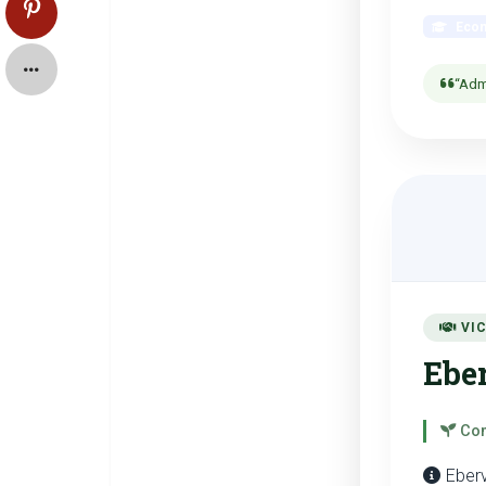
Econ
“Adm
VIC
Eber
Com
Eberv