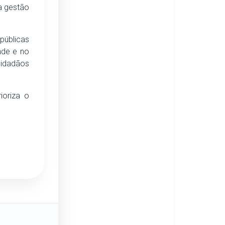
 a gestão
públicas
ade e no
cidadãos
ioriza o