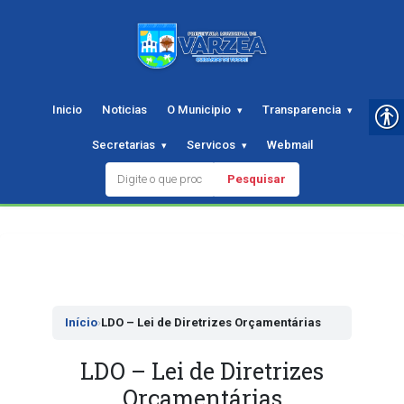
Inicio
Noticias
O Municipio
Transparencia
Secretarias
Servicos
Webmail
Pesquisar
Pular
para
o
conteudo
Início
›
LDO – Lei de Diretrizes Orçamentárias
LDO – Lei de Diretrizes
Orçamentárias