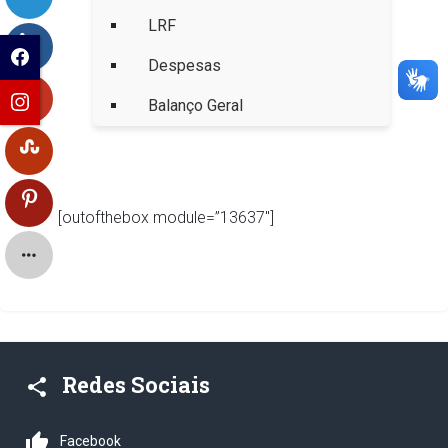
LRF
Despesas
Balanço Geral
.
[outofthebox module=”13637″]
Redes Sociais
share
thumb_up
Facebook