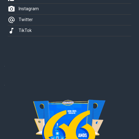
photo_camera
Instagram
alternate_email
Twitter
music_note
TikTok
.
.