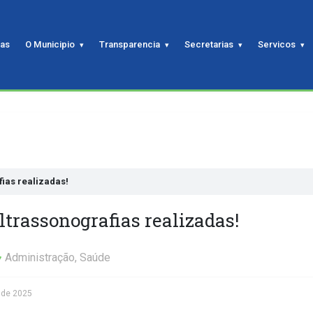
ias
O Municipio
Transparencia
Secretarias
Servicos
fias realizadas!
ltrassonografias realizadas!
Administração
,
Saúde
 de 2025