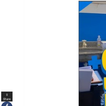
0
Share
s