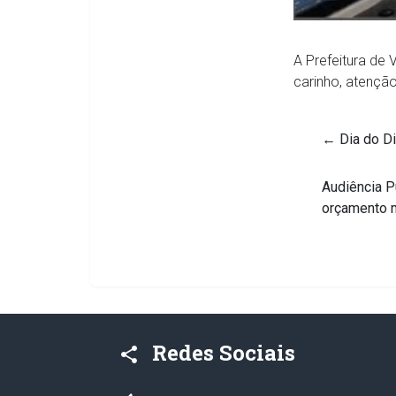
A Prefeitura de
carinho, atenção
←
Dia do Di
Audiência P
orçamento m
Redes Sociais
share