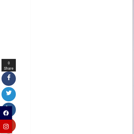
0
Share
s