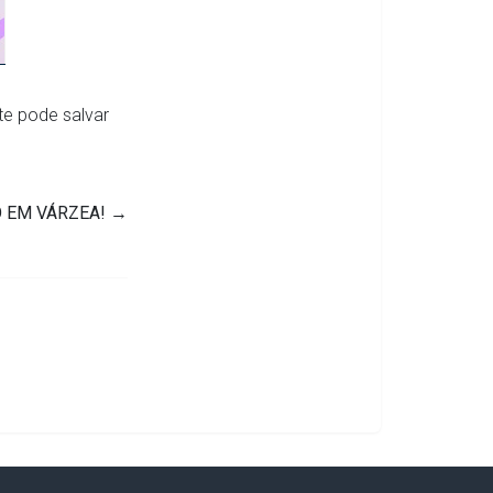
te pode salvar
O EM VÁRZEA!
→