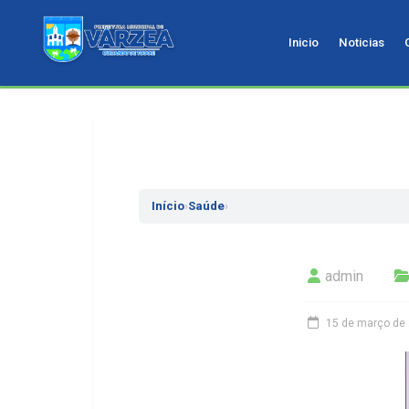
Inicio
Noticias
Pular
para
o
conteudo
Início
›
Saúde
›
admin
15 de março de