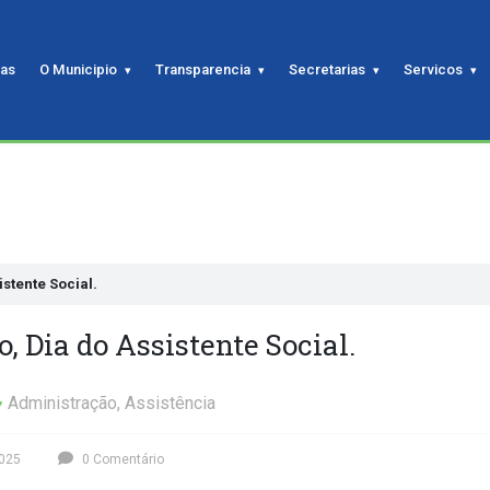
ias
O Municipio
Transparencia
Secretarias
Servicos
istente Social.
o, Dia do Assistente Social.
Administração
,
Assistência
2025
0 Comentário