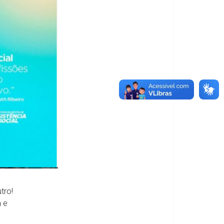
tro!
a e