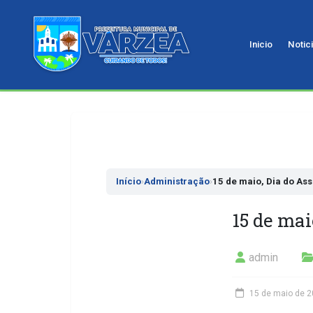
Inicio
Notic
Pular
para
o
conteudo
Início
›
Administração
›
15 de maio, Dia do Ass
15 de mai
admin
15 de maio de 