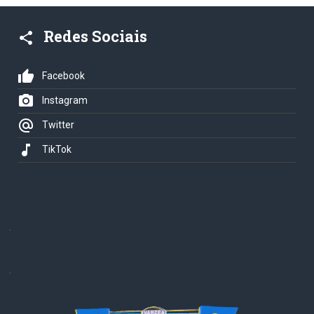
Redes Sociais
share
thumb_up
Facebook
photo_camera
Instagram
alternate_email
Twitter
music_note
TikTok
.
.