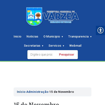
Inicio
Noticias
O Municipio
Transparencia
Secretarias
Servicos
Webmail
Pesquisar
Pular
para
o
conteudo
Início
›
Administração
›
15 de Novembro
15 de Novembro