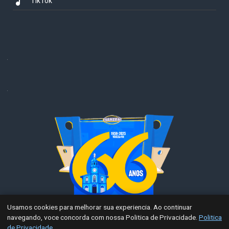
music_note
TikTok
.
.
Usamos cookies para melhorar sua experiencia. Ao continuar
navegando, voce concorda com nossa Politica de Privacidade.
Politica
de Privacidade