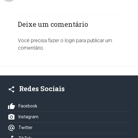
Deixe um comentário
Você precisa fazer o
login
para publicar um
comentário.
Redes Sociais
share
thumb_up
Facebook
photo_camera
Instagram
alternate_email
Twitter