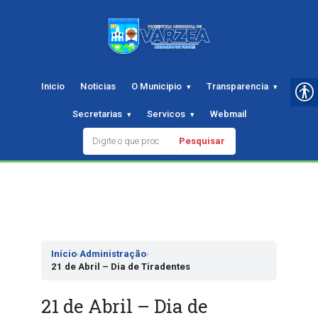
Inicio
Noticias
O Municipio
Transparencia
Secretarias
Servicos
Webmail
Pesquisar
Pular
para
o
conteudo
Início
›
Administração
›
21 de Abril – Dia de Tiradentes
21 de Abril – Dia de