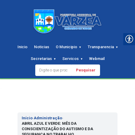
Inicio
Noticias
O Municipio
Transparencia
Secretarias
Servicos
Webmail
Pesquisar
Pular
para
o
conteudo
Início
›
Administração
›
ABRIL AZUL E VERDE: MÊS DA
CONSCIENTIZAÇÃO DO AUTISMO E DA
SEGURANÇA NO TRABALHO