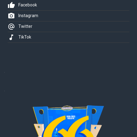
thumb_up
Facebook
photo_camera
Instagram
alternate_email
Twitter
music_note
TikTok
.
.