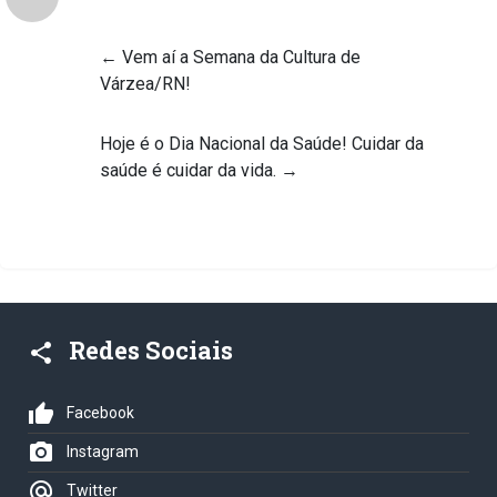
←
Vem aí a Semana da Cultura de
Várzea/RN!
Hoje é o Dia Nacional da Saúde! Cuidar da
saúde é cuidar da vida.
→
Redes Sociais
share
thumb_up
Facebook
photo_camera
Instagram
alternate_email
Twitter