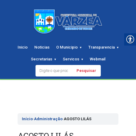
Inicio
Noticias
O Municipio
Transparencia
Secretarias
Servicos
Webmail
Pesquisar
Pular
para
o
conteudo
Início
›
Administração
›
AGOSTO LILÁS
AGOSTO LILÁS