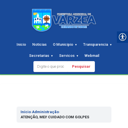
Inicio
Noticias
O Municipio
Transparencia
Secretarias
Servicos
Webmail
Pesquisar
Pular
para
o
conteudo
Início
›
Administração
›
ATENÇÃO, MEI! CUIDADO COM GOLPES