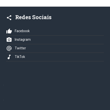
Redes Sociais
share
thumb_up
Facebook
photo_camera
Instagram
alternate_email
Twitter
music_note
TikTok
.
.