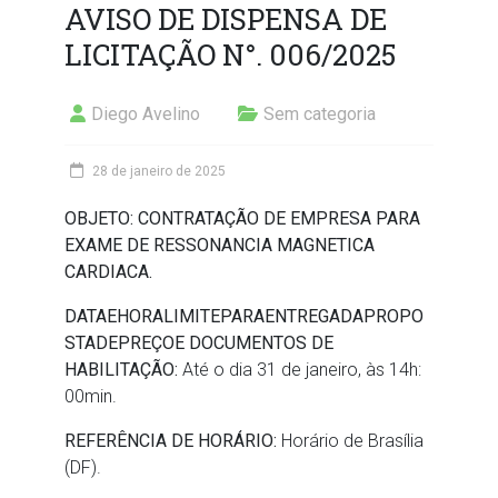
AVISO DE DISPENSA DE
LICITAÇÃO N°. 006/2025
Diego Avelino
Sem categoria
28 de janeiro de 2025
OBJETO:
CONTRATAÇÃO DE EMPRESA PARA
EXAME DE RESSONANCIA MAGNETICA
CARDIACA.
DATA
E
HORA
LIMITE
PARA
ENTREGA
DA
PROPO
STA
DE
PREÇO
E DOCUMENTOS DE
HABILITAÇÃO:
Até o dia 31 de janeiro, às 14h:
00min.
REFERÊNCIA
DE
HORÁRIO:
Horário de Brasília
(DF).