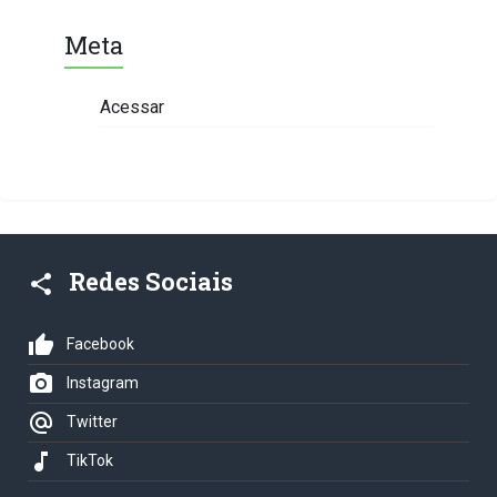
Meta
Acessar
Redes Sociais
share
thumb_up
Facebook
photo_camera
Instagram
alternate_email
Twitter
music_note
TikTok