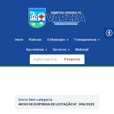
Inicio
Noticias
O Municipio
Transparencia
Secretarias
Servicos
Webmail
Pesquisar
Pular
para
o
conteudo
Início
›
Sem categoria
›
AVISO DE DISPENSA DE LICITAÇÃO N°. 006/2025