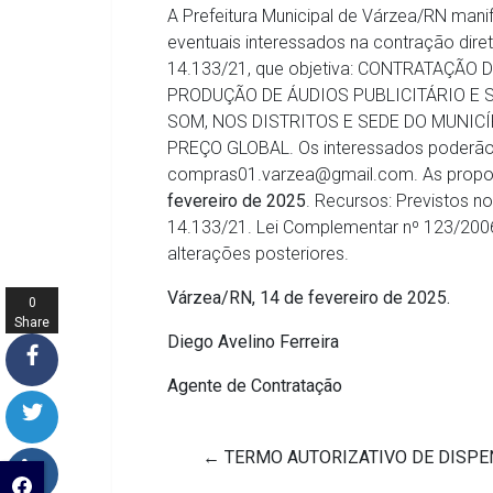
A Prefeitura Municipal de Várzea/RN mani
eventuais interessados na contração direta
14.133/21, que objetiva: CONTRATAÇÃ
PRODUÇÃO DE ÁUDIOS PUBLICITÁRIO E 
SOM, NOS DISTRITOS E SEDE DO MUNICÍPI
PREÇO GLOBAL. Os interessados poderão ob
compras01.varzea@gmail.com. As propos
fevereiro de 2025
. Recursos: Previstos n
14.133/21. Lei Complementar nº 123/2006;
alterações posteriores.
Várzea/RN, 14 de fevereiro de 2025.
0
Share
Diego Avelino Ferreira
s
Agente de Contratação
←
TERMO AUTORIZATIVO DE DISPE