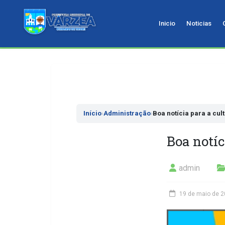
Inicio
Noticias
Pular
para
o
conteudo
Início
›
Administração
›
Boa notícia para a cul
Boa notíc
admin
19 de maio de 