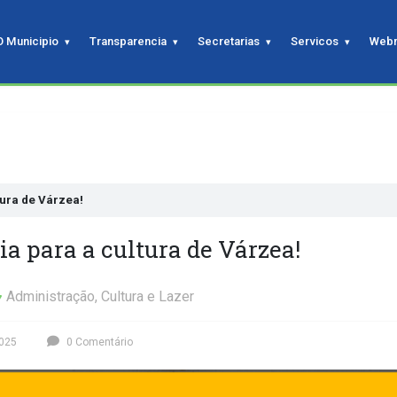
O Municipio
Transparencia
Secretarias
Servicos
Webm
tura de Várzea!
ia para a cultura de Várzea!
Administração
,
Cultura e Lazer
2025
0 Comentário