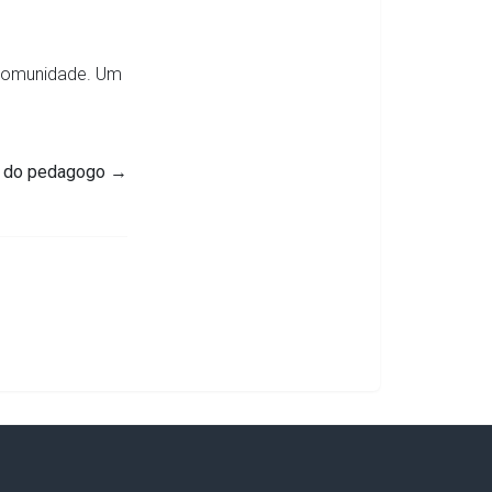
 comunidade. Um
a do pedagogo
→