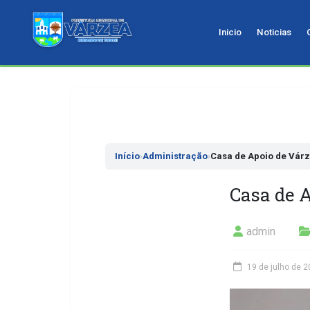
Inicio
Noticias
Pular
para
o
conteudo
Início
›
Administração
›
Casa de Apoio de Várz
Casa de A
admin
19 de julho de 