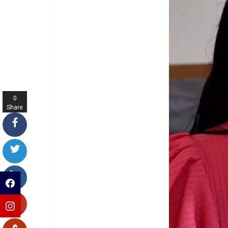
0
Share
s