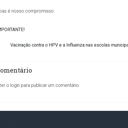
soas é nosso compromisso.
MPORTANTE!
Vacinação contra o HPV e a Influenza nas escolas municipa
comentário
zer o
login
para publicar um comentário.
.
.