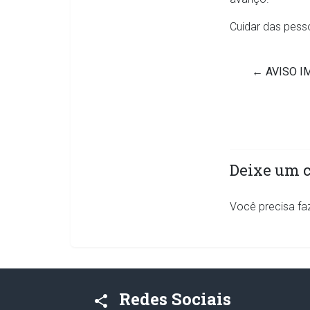
Cuidar das pes
←
AVISO I
Deixe um 
Você precisa fa
Redes Sociais
share