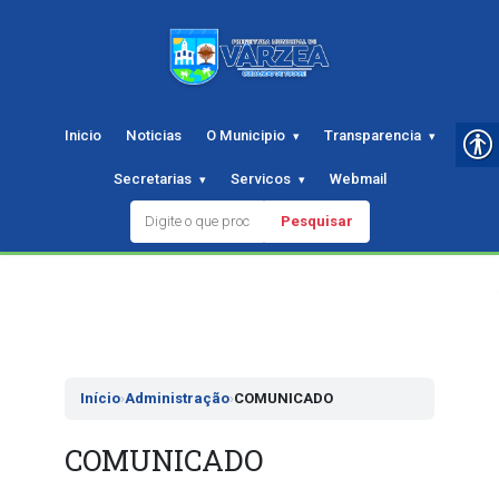
Inicio
Noticias
O Municipio
Transparencia
Secretarias
Servicos
Webmail
Pesquisar
Pular
para
o
conteudo
Início
›
Administração
›
COMUNICADO
COMUNICADO