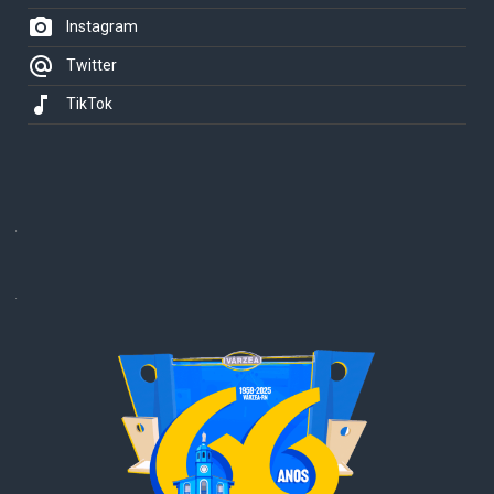
photo_camera
Instagram
alternate_email
Twitter
music_note
TikTok
.
.