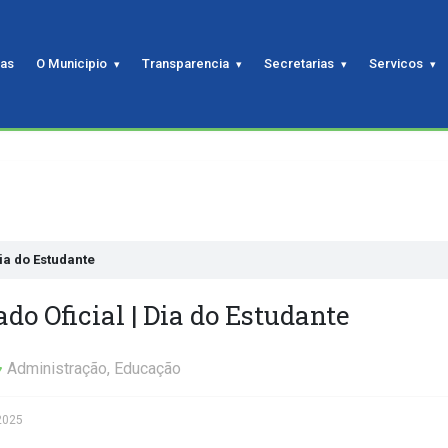
ias
O Municipio
Transparencia
Secretarias
Servicos
ia do Estudante
o Oficial | Dia do Estudante
Administração
,
Educação
2025