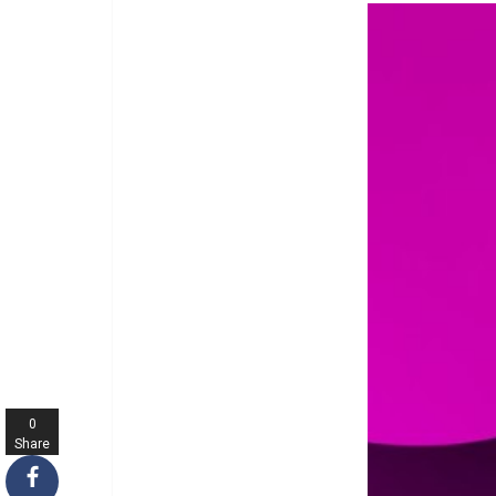
0
Share
s