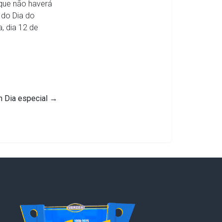
 que não haverá
 do Dia do
, dia 12 de
m Dia especial
→