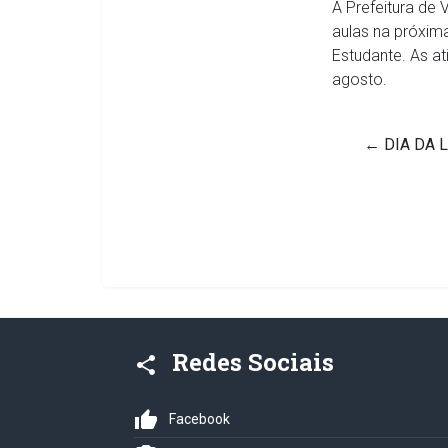
A Prefeitura de 
aulas na próxim
Estudante. As a
agosto.
←
DIA DA 
Redes Sociais
share
thumb_up
Facebook