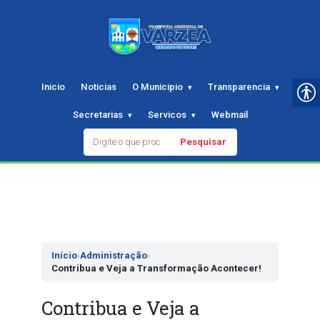
Inicio
Noticias
O Municipio
Transparencia
Secretarias
Servicos
Webmail
Pesquisar
Pular
para
o
conteudo
Início
›
Administração
›
Contribua e Veja a Transformação Acontecer!
Contribua e Veja a