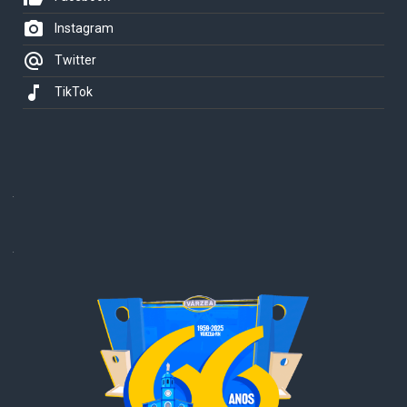
photo_camera
Instagram
alternate_email
Twitter
music_note
TikTok
.
.