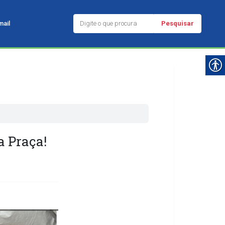
Pesquisar
ail
a Praça!