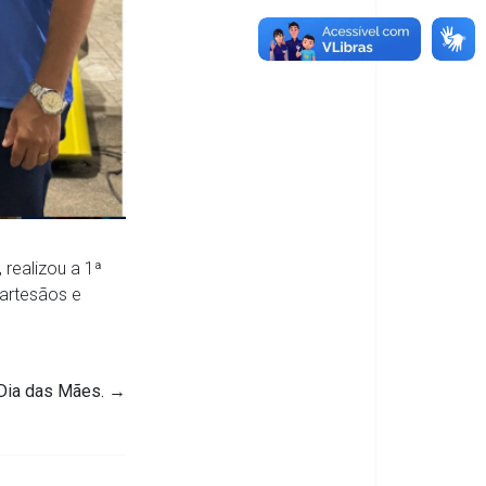
 realizou a 1ª
 artesãos e
Dia das Mães.
→