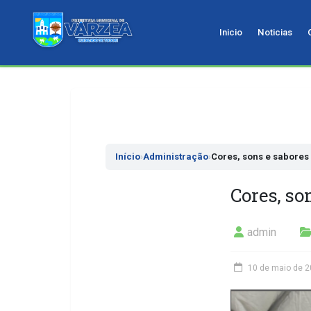
Inicio
Noticias
Pular
para
o
conteudo
Início
›
Administração
›
Cores, sons e sabores 
Cores, so
admin
10 de maio de 