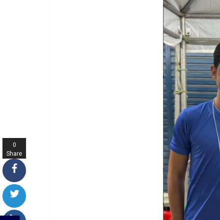
0
Share
s