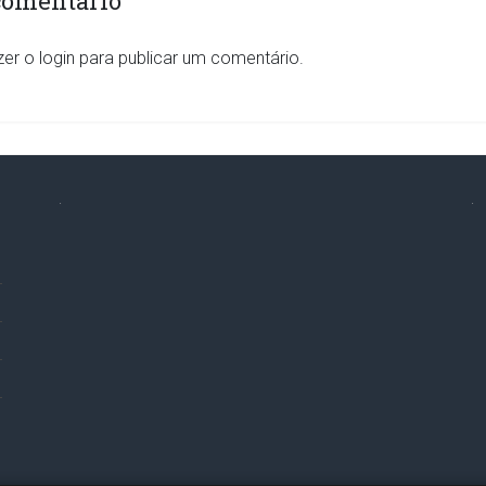
comentário
zer o
login
para publicar um comentário.
.
.