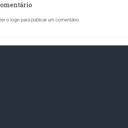
comentário
zer o
login
para publicar um comentário.
.
.