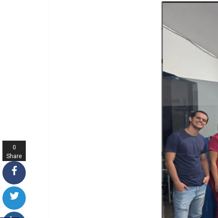
0
Share
s