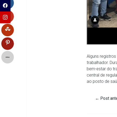
Alguns registros
trabalhador. Du
bem-estar do tra
central de regul
ao posto de saú
←
Post ante