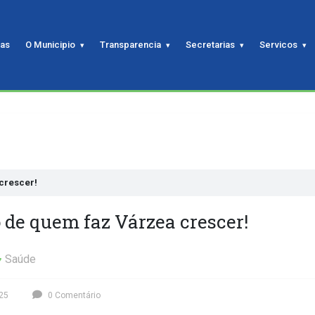
ias
O Municipio
Transparencia
Secretarias
Servicos
crescer!
 de quem faz Várzea crescer!
Saúde
25
0 Comentário