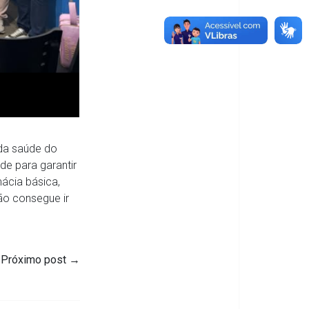
 da saúde do
de para garantir
mácia básica,
ão consegue ir
Próximo post
→