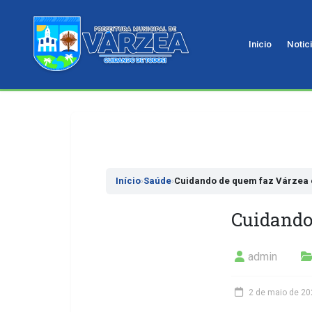
Inicio
Notic
Pular
para
o
conteudo
Início
›
Saúde
›
Cuidando de quem faz Várzea 
Cuidando
admin
2 de maio de 20