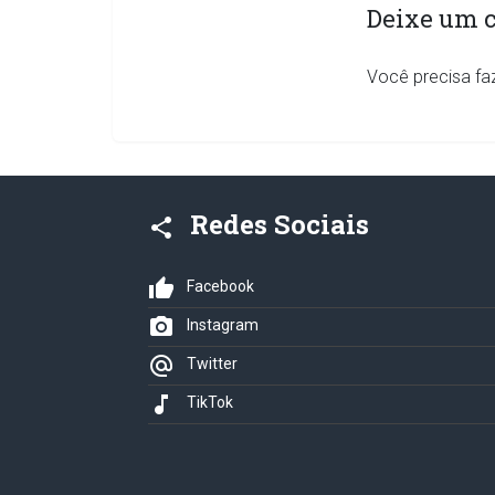
Deixe um 
Você precisa fa
Redes Sociais
share
thumb_up
Facebook
photo_camera
Instagram
alternate_email
Twitter
music_note
TikTok