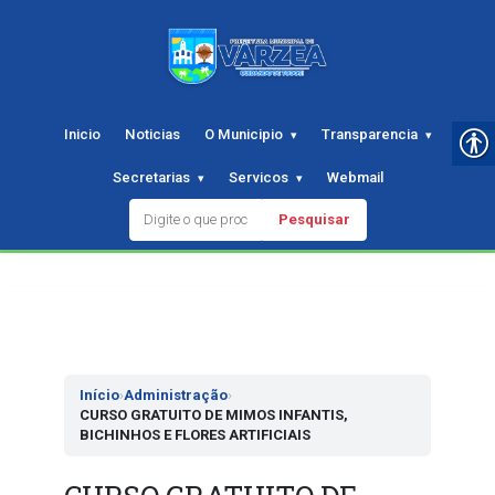
Inicio
Noticias
O Municipio
Transparencia
Secretarias
Servicos
Webmail
Pesquisar
Pular
para
o
conteudo
Início
›
Administração
›
CURSO GRATUITO DE MIMOS INFANTIS,
BICHINHOS E FLORES ARTIFICIAIS