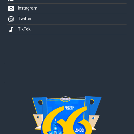
photo_camera
Instagram
alternate_email
Twitter
music_note
TikTok
.
.