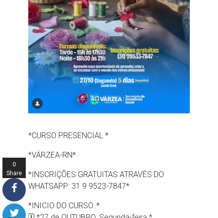
*CURSO PRESENCIAL.*
*VÁRZEA-RN*
0
Share
*INSCRIÇÕES GRATUITAS ATRAVÉS DO
s
WHATSAPP: 31 9 9523-7847*
*INICIO DO CURSO.:*
🗓 *27 de OUTUBRO. Segunda-feira.*