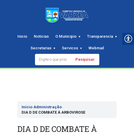
Inicio
Noticias
O Municipio
Transparencia
Secretarias
Servicos
Webmail
Pesquisar
Pular
para
o
conteudo
Início
›
Administração
›
DIA D DE COMBATE À ARBOVIROSE
DIA D DE COMBATE À