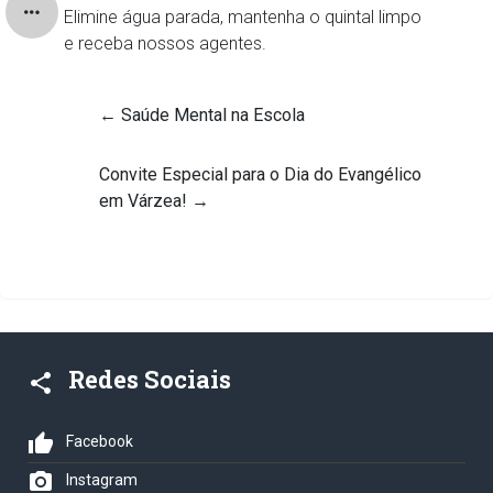
Elimine água parada, mantenha o quintal limpo
e receba nossos agentes.
←
Saúde Mental na Escola
Convite Especial para o Dia do Evangélico
em Várzea!
→
Redes Sociais
share
thumb_up
Facebook
photo_camera
Instagram