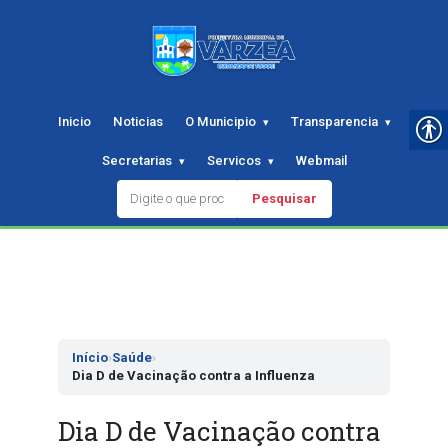
Inicio
Noticias
O Municipio
Transparencia
Secretarias
Servicos
Webmail
Pesquisar
Pular
para
o
conteudo
Início
›
Saúde
›
Dia D de Vacinação contra a Influenza
Dia D de Vacinação contra