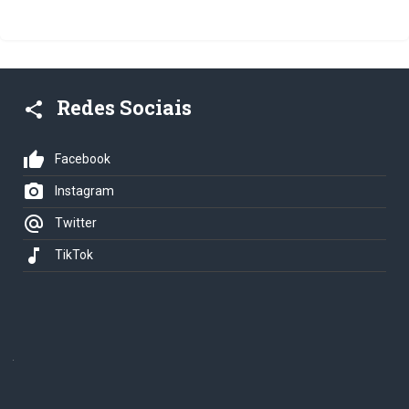
Redes Sociais
share
thumb_up
Facebook
photo_camera
Instagram
alternate_email
Twitter
music_note
TikTok
.