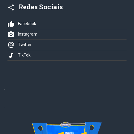
Redes Sociais
share
thumb_up
Facebook
photo_camera
Instagram
alternate_email
Twitter
music_note
TikTok
.
.