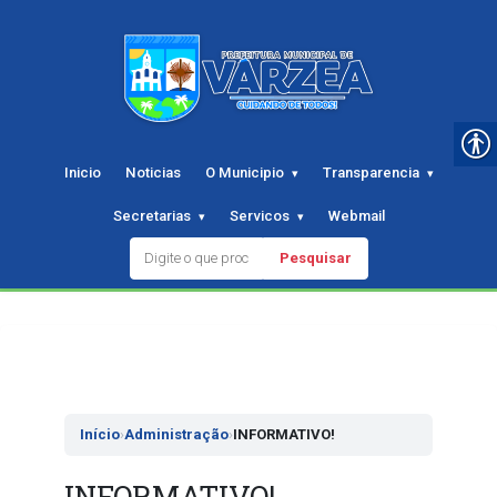
Inicio
Noticias
O Municipio
Transparencia
Secretarias
Servicos
Webmail
Pesquisar
Pular
para
o
conteudo
Início
›
Administração
›
INFORMATIVO!
INFORMATIVO!