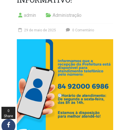
admin
Administração
29 de maio de 2025
0 Comentário
0
Share
s