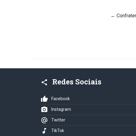
←
Confrater
Redes Sociais
share
thumb_up
Facebook
photo_camera
Instagram
alternate_email
Twitter
music_note
TikTok