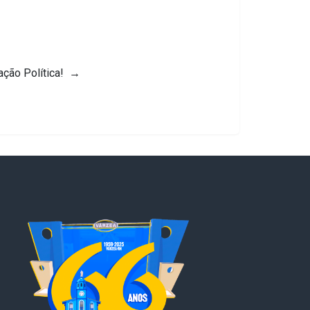
ação Política!
→