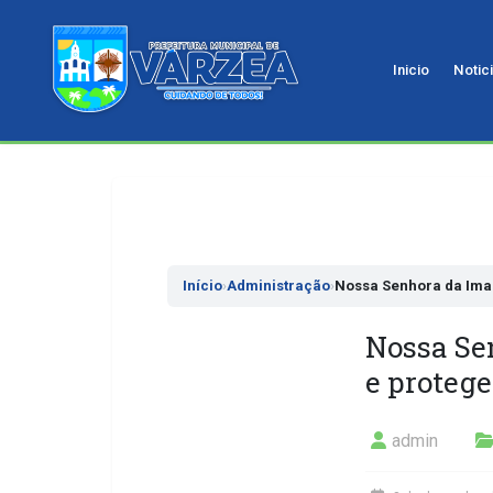
Inicio
Notic
Pular
para
o
conteudo
Início
›
Administração
›
Nossa Senhora da Imac
Nossa Se
e proteg
admin