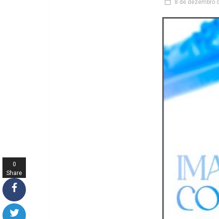
8 de dezembro 
0
Share
s