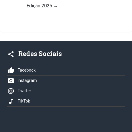
Edição 2025
→
Redes Sociais
share
thumb_up
Facebook
photo_camera
Instagram
alternate_email
Twitter
music_note
TikTok