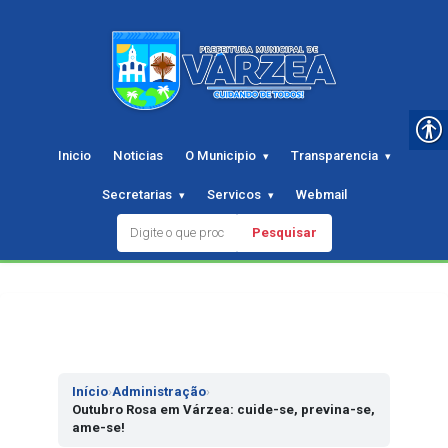
Inicio
Noticias
O Municipio
Transparencia
Secretarias
Servicos
Webmail
Pesquisar
Pular
para
o
conteudo
Início
›
Administração
›
Outubro Rosa em Várzea: cuide-se, previna-se,
ame-se!