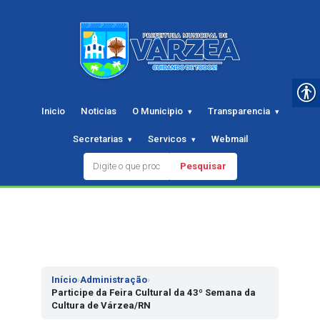
Inicio
Noticias
O Municipio
Transparencia
Secretarias
Servicos
Webmail
Pesquisar
Pular
para
o
conteudo
Início
›
Administração
›
Participe da Feira Cultural da 43º Semana da
Cultura de Várzea/RN