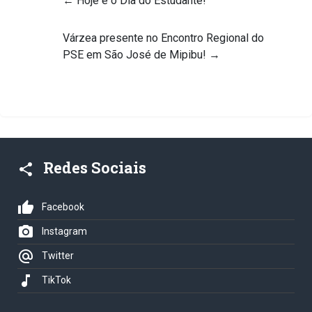
←
Hoje é o Dia do Estudante!
Várzea presente no Encontro Regional do
PSE em São José de Mipibu!
→
Redes Sociais
share
thumb_up
Facebook
photo_camera
Instagram
alternate_email
Twitter
music_note
TikTok