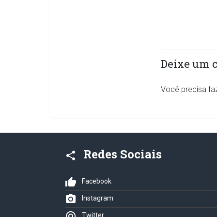
Deixe um 
Você precisa fa
Redes Sociais
share
thumb_up
Facebook
photo_camera
Instagram
alternate_email
Twitter