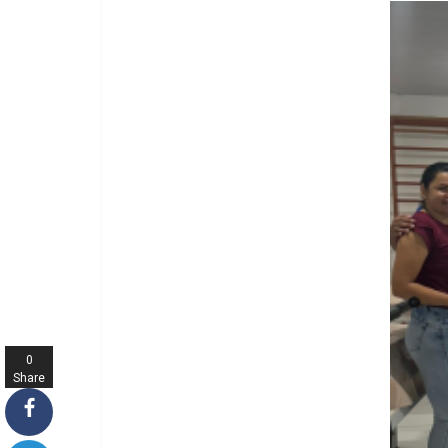
0
Share
s