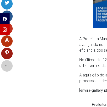
A Prefeitura Mu
avançando no tr
eficiência dos s
No último dia 0
utilizarem no dia
A aquisição do a
processos e dem
[envira-gallery i
←
Prefeitur