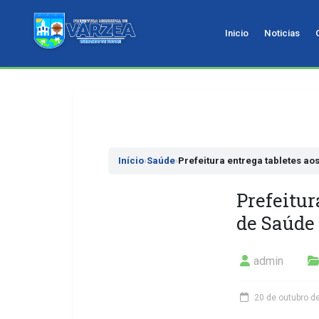
Inicio
Noticias
Pular
para
o
conteudo
Início
›
Saúde
›
Prefeitura entrega tabletes a
Prefeitur
de Saúde
admin
20 de outubro d