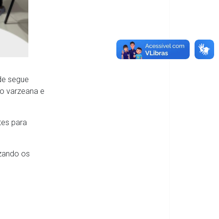
úde segue
ão varzeana e
tes para
izando os