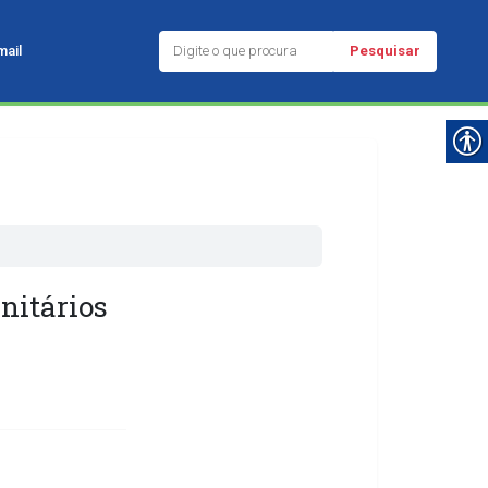
Pesquisar
ail
nitários