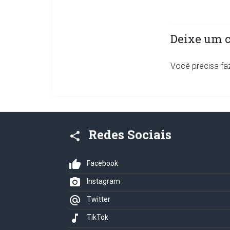
Deixe um 
Você precisa fa
Redes Sociais
share
thumb_up
Facebook
photo_camera
Instagram
alternate_email
Twitter
music_note
TikTok