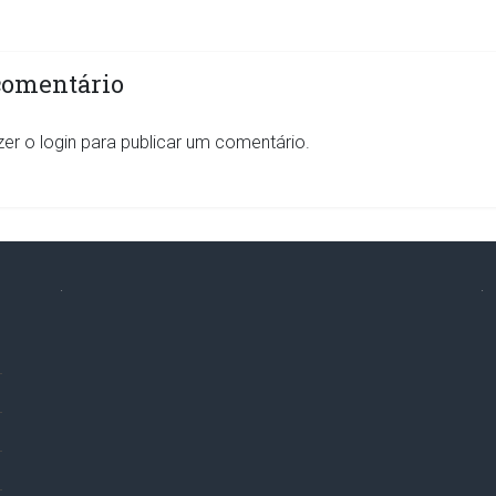
comentário
zer o
login
para publicar um comentário.
.
.