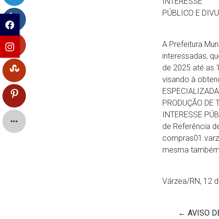
INTERESSE
PÚBLICO E DIV
A Prefeitura Mu
interessadas, qu
de 2025 até as 
visando à obte
ESPECIALIZADA
PRODUÇÃO DE T
INTERESSE PÚB
de Referência de
compras01.varze
mesma também de
Várzea/RN, 12 d
←
AVISO DE