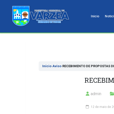
Inicio
Notic
Pular
para
o
conteudo
Início
›
Aviso
›
RECEBIMENTO DE PROPOSTAS D
RECEBIM
admin
12 de maio de 