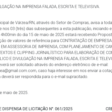
ULGAÇÃO NA IMPRENSA FALADA, ESCRITA E TELEVISIVA.
nicipal de Várzea/RN, através do Setor de Compras, avisa a to
e nos 03 (três) dias subsequentes a esta publicação, iniciando
14h00min do dia 15 de maio de 2025 estará recebendo Propost
nção de valores de referência para CONTRATAÇÃO DE EMPRESA
 EM ASSESSORIA DE IMPRENSA, COM PLANEJAMENTO DE CA
EXTOS E CLIPPING JORNALÍSTICO PARA ELABORAÇÃO DE C
LICO E DIVULGAÇÃO NA IMPRENSA FALADA, ESCRITA E TELEVI
verá ser solicitado através do endereço eletrônico de e-mail:
a@gmail.com.com, caso haja interesse em nos enviar a cotaç
verá ser respondida para o e-mail supracitado.
e maio de 2025.
 DISPENSA DE LICITAÇÃO N°. 061/2025
CR