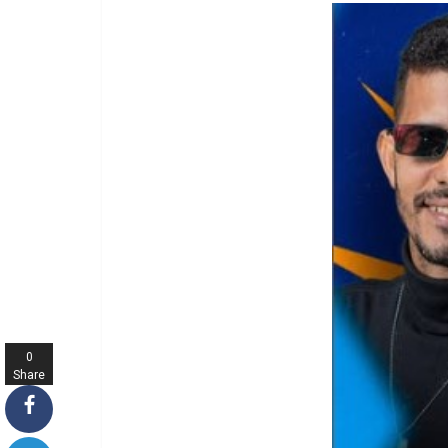
0
Share
s