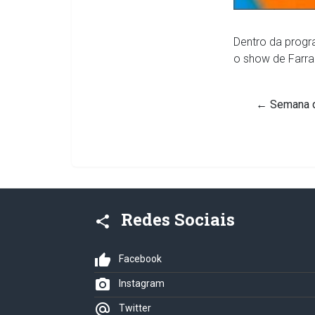
Dentro da prog
o show de Farra 
←
Semana da
Redes Sociais
share
thumb_up
Facebook
photo_camera
Instagram
alternate_email
Twitter