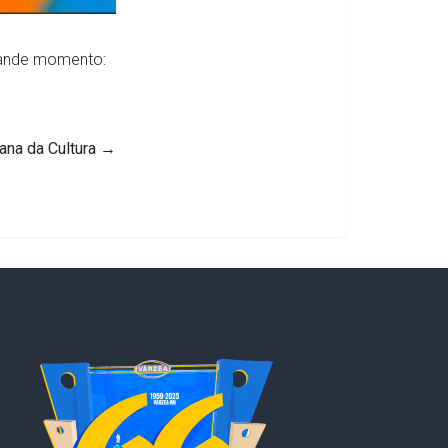
rande momento:
na da Cultura
→