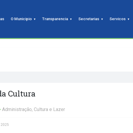
ias
O Municipio
Transparencia
Secretarias
Servicos
a Cultura
Administração
,
Cultura e Lazer
 2025