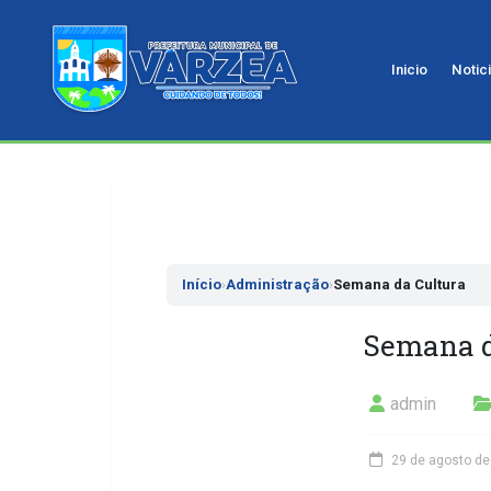
Inicio
Notic
Pular
para
o
conteudo
Início
›
Administração
›
Semana da Cultura
Semana d
admin
29 de agosto de