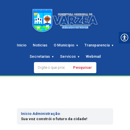
Inicio
Noticias
O Municipio
Transparencia
Secretarias
Servicos
Webmail
Pesquisar
Pular
para
o
conteudo
Início
›
Administração
›
Sua voz constrói o futuro da cidade!