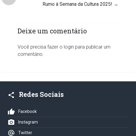
Rumo à Semana da Cultura 2025!
→
Deixe um comentário
Você precisa fazer o
login
para publicar um
comentário.
Redes Sociais
share
thumb_up
Facebook
photo_camera
Instagram
alternate_email
Twitter