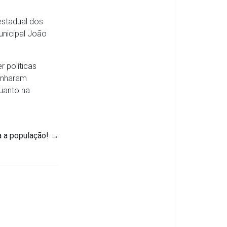
estadual dos
unicipal João
r políticas
ganharam
quanto na
a a população!
→