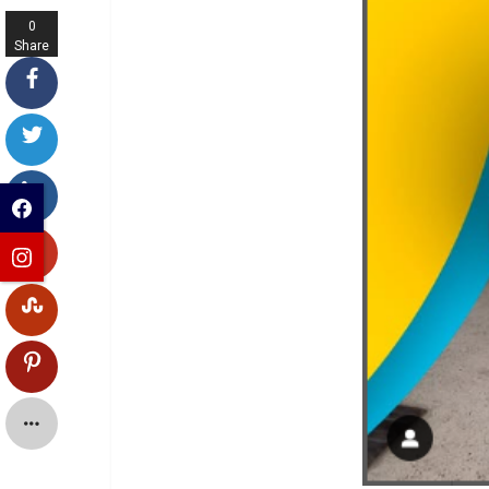
0
Share
s