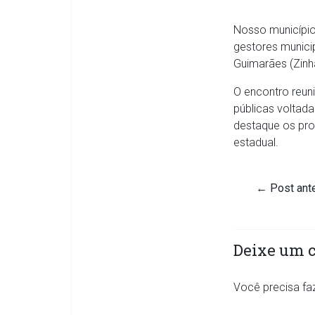
Nosso município 
gestores munici
Guimarães (Zinh
O encontro reuni
públicas voltada
destaque os prog
estadual.
←
Post ante
Deixe um 
Você precisa fa