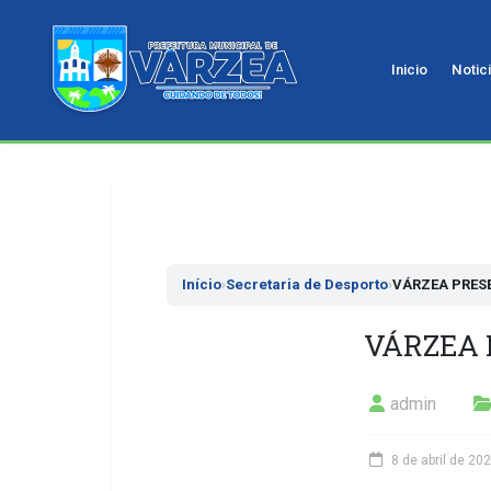
Inicio
Notic
Pular
para
o
conteudo
Início
›
Secretaria de Desporto
›
VÁRZEA PRESE
VÁRZEA 
admin
8 de abril de 20