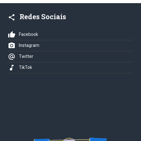
Redes Sociais
share
thumb_up
Facebook
photo_camera
Instagram
alternate_email
Twitter
music_note
TikTok
.
.