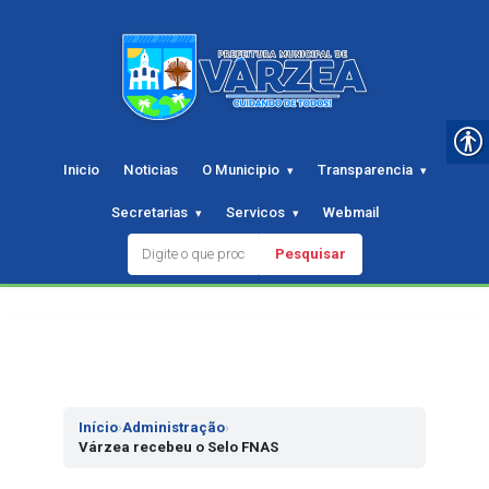
Inicio
Noticias
O Municipio
Transparencia
Secretarias
Servicos
Webmail
Pesquisar
Pular
para
o
conteudo
Início
›
Administração
›
Várzea recebeu o Selo FNAS