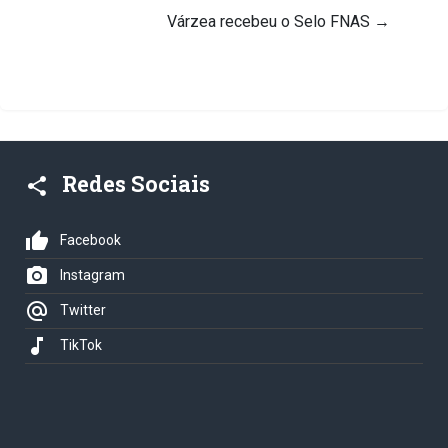
Várzea recebeu o Selo FNAS
→
Redes Sociais
share
thumb_up
Facebook
photo_camera
Instagram
alternate_email
Twitter
music_note
TikTok