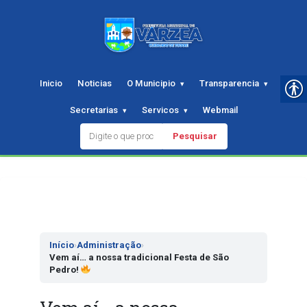
Inicio
Noticias
O Municipio
Transparencia
Secretarias
Servicos
Webmail
Pesquisar
Pular
para
o
conteudo
Início
›
Administração
›
Vem aí… a nossa tradicional Festa de São
Pedro!