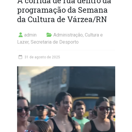
A corrida de rua dentro da
programação da Semana
da Cultura de Várzea/RN
admin
Administração
,
Cultura e
Lazer
,
Secretaria de Desporto
31 de agosto de 2025