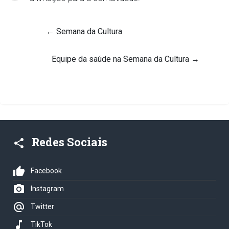
←
Semana da Cultura
Equipe da saúde na Semana da Cultura
→
Redes Sociais
share
thumb_up
Facebook
photo_camera
Instagram
alternate_email
Twitter
music_note
TikTok