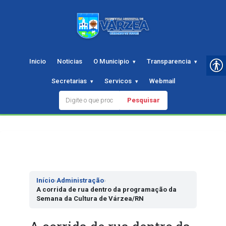
Inicio
Noticias
O Municipio
Transparencia
Secretarias
Servicos
Webmail
Pesquisar
Pular
para
o
conteudo
Início
›
Administração
›
A corrida de rua dentro da programação da
Semana da Cultura de Várzea/RN