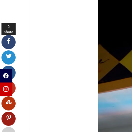
0
Share
s