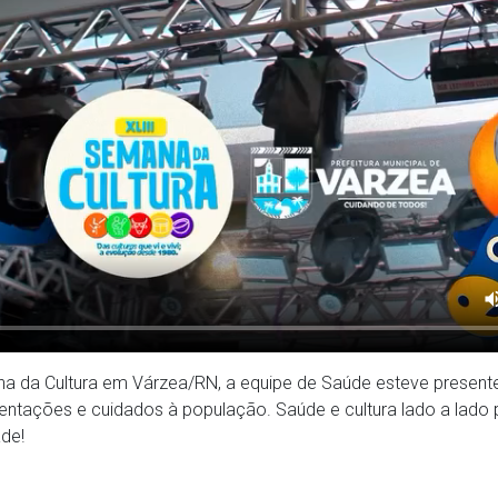
a da Cultura em Várzea/RN, a equipe de Saúde esteve present
entações e cuidados à população. Saúde e cultura lado a lado p
de!