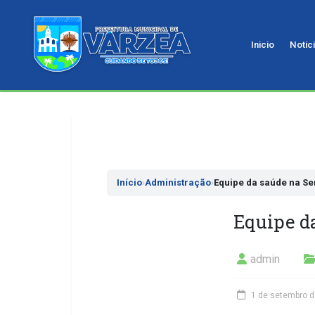
Inicio
Notic
Pular
para
o
conteudo
Início
›
Administração
›
Equipe da saúde na S
Equipe d
admin
1 de setembro 