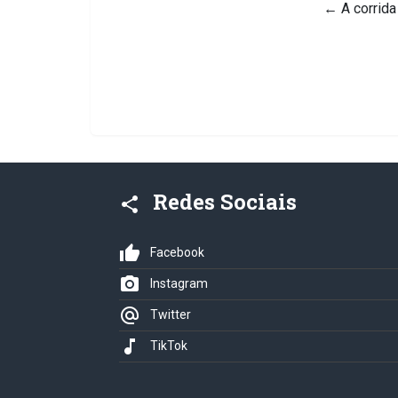
←
A corrida
Redes Sociais
share
thumb_up
Facebook
photo_camera
Instagram
alternate_email
Twitter
music_note
TikTok