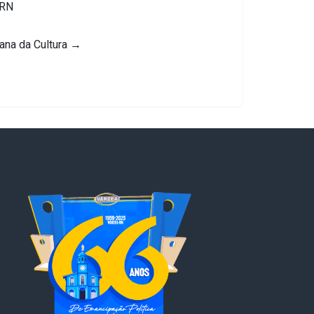
/RN
na da Cultura
→