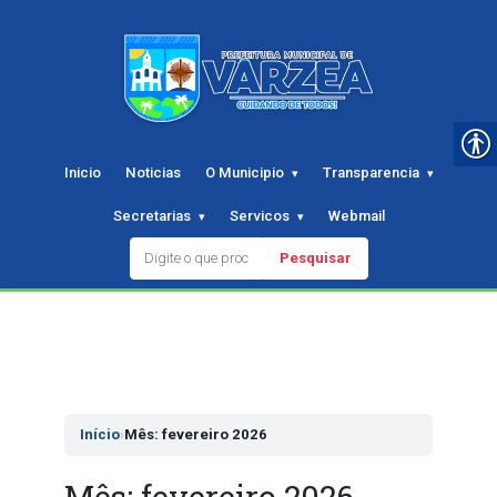
Inicio
Noticias
O Municipio
Transparencia
Secretarias
Servicos
Webmail
Pesquisar
Pular
para
o
conteudo
Início
›
Mês: fevereiro 2026
Mês:
fevereiro 2026