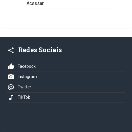
Acessar
Redes Sociais
share
thumb_up
Facebook
photo_camera
Instagram
alternate_email
Twitter
music_note
TikTok
.