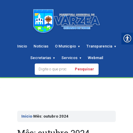
Inicio
Noticias
O Municipio
Transparencia
Secretarias
Servicos
Webmail
Pesquisar
Pular
para
o
conteudo
Início
›
Mês: outubro 2024
Mês:
outubro 2024