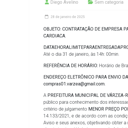
Diego Avelino
Sem categoria
28 de janeiro de 2025
OBJETO:
CONTRATAÇÃO DE EMPRESA P
CARDIACA.
DATA
E
HORA
LIMITE
PARA
ENTREGA
DA
PR
Até o dia 31 de janeiro, às 14h: 00min.
REFERÊNCIA
DE
HORÁRIO:
Horário de Bras
ENDEREÇO
ELETRÔNICO
PARA
ENVIO
D
compras01.varzea@gmail.com
.
A
PREFEITURA MUNICIPAL DE VÁRZEA-
público para conhecimento dos interessa
critério de julgamento
MENOR PREÇO POR
14.133/2021, e de acordo com as condiçõ
Aviso e seus anexos, objetivando obter a