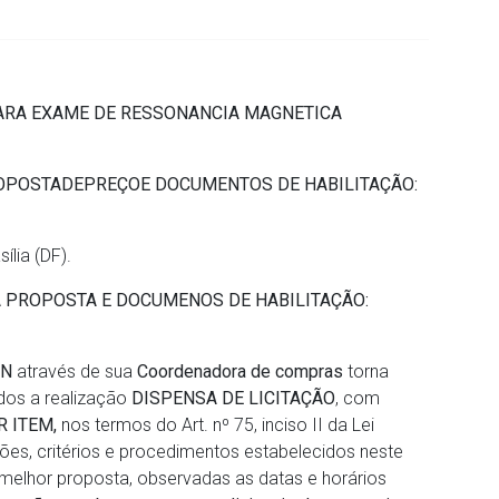
ARA EXAME DE RESSONANCIA MAGNETICA
OPOSTA
DE
PREÇO
E DOCUMENTOS DE HABILITAÇÃO:
ília (DF).
A
PROPOSTA
E
DOCUMENOS DE HABILITAÇÃO:
RN
através de sua
Coordenadora de compras
torna
dos a realização
DISPENSA DE LICITAÇÃO
, com
 ITEM,
nos termos do Art. nº 75, inciso II da Lei
es, critérios e procedimentos estabelecidos neste
 melhor proposta, observadas as datas e horários