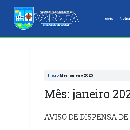
Inicio
Notic
Pular
para
o
conteudo
Início
›
Mês: janeiro 2025
Mês:
janeiro 20
AVISO DE DISPENSA DE 