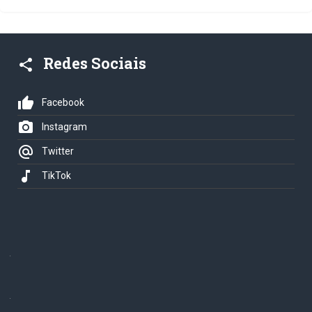
Redes Sociais
share
thumb_up
Facebook
photo_camera
Instagram
alternate_email
Twitter
music_note
TikTok
.
.