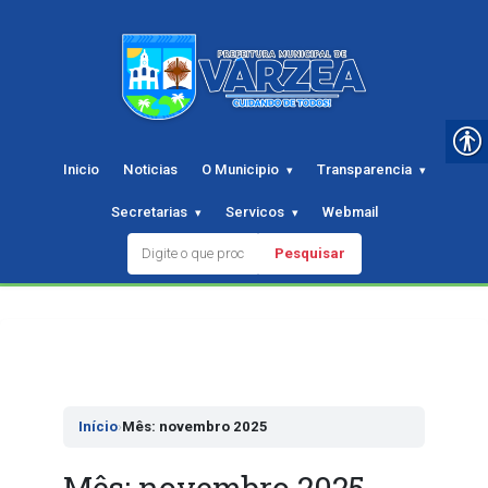
Inicio
Noticias
O Municipio
Transparencia
Secretarias
Servicos
Webmail
Pesquisar
Pular
para
o
conteudo
Início
›
Mês: novembro 2025
Mês:
novembro 2025