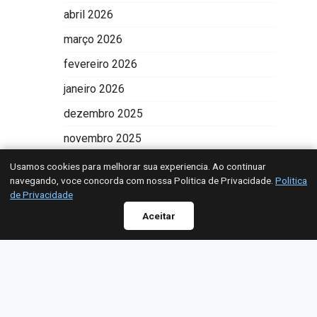
abril 2026
março 2026
fevereiro 2026
janeiro 2026
dezembro 2025
novembro 2025
outubro 2025
Usamos cookies para melhorar sua experiencia. Ao continuar
navegando, voce concorda com nossa Politica de Privacidade.
Politica
setembro 2025
Radar de Transparência
de Privacidade
agosto 2025
WhatsApp
Aceitar
julho 2025
junho 2025
maio 2025
abril 2025