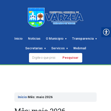
Inicio
Noticias
O Municipio
Transparencia
Secretarias
Servicos
Webmail
Pesquisar
Pular
para
o
conteudo
Início
›
Mês: maio 2026
Mês:
maio 2026